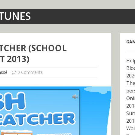
NTUNES
GAM
TCHER (SCHOOL
T 2013)
Hel
Blo
assé
0 Comments
202
The
per
Oni
201
Sur
201
Wal