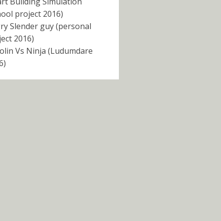
rt Building Simulation
hool project 2016)
ry Slender guy (personal
ject 2016)
olin Vs Ninja (Ludumdare
6)