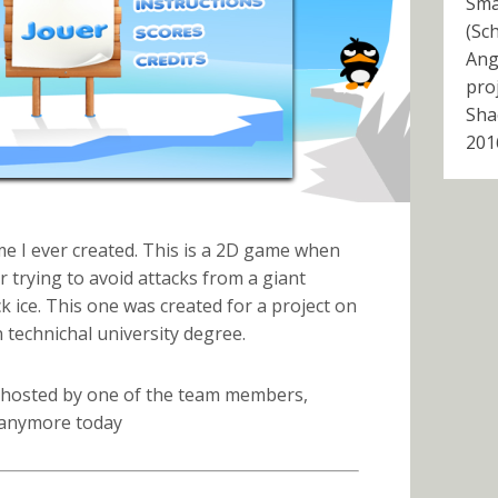
Sma
(Sc
Ang
pro
Sha
201
ame I ever created. This is a 2D game when
er trying to avoid attacks from a giant
 ice. This one was created for a project on
n technichal university degree.
 hosted by one of the team members,
t anymore today