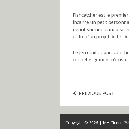
Fishcatcher est le premier j
incarne un petit personna
géant sur une banquise en 
cadre d’un projet de fin d
Le jeu était auparavant h
cet hébergement n’existe p
PREVIOUS POST
Copyright © 2026 | MH Cicero
lit