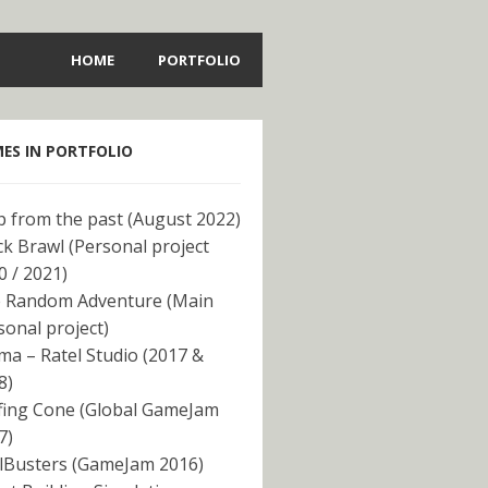
HOME
PORTFOLIO
ES IN PORTFOLIO
p from the past (August 2022)
ck Brawl (Personal project
0 / 2021)
 Random Adventure (Main
sonal project)
ma – Ratel Studio (2017 &
8)
fing Cone (Global GameJam
7)
lBusters (GameJam 2016)